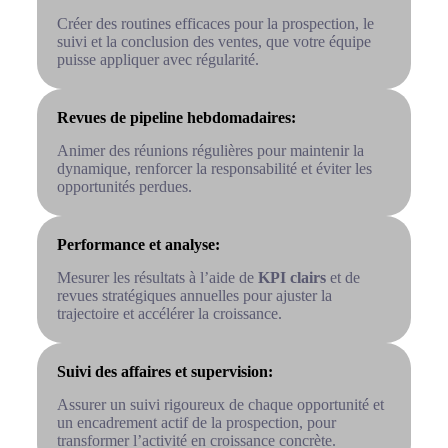
Créer des routines efficaces pour la prospection, le
suivi et la conclusion des ventes, que votre équipe
puisse appliquer avec régularité.
Revues de pipeline hebdomadaires:
Animer des réunions régulières pour maintenir la
dynamique, renforcer la responsabilité et éviter les
opportunités perdues.
Performance et analyse:
Mesurer les résultats à l’aide de
KPI clairs
et de
revues stratégiques annuelles pour ajuster la
trajectoire et accélérer la croissance.
Suivi des affaires et supervision:
Assurer un suivi rigoureux de chaque opportunité et
un encadrement actif de la prospection, pour
transformer l’activité en croissance concrète.