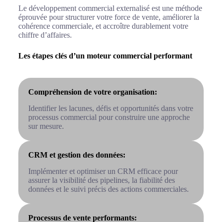
Le développement commercial externalisé est une méthode
éprouvée pour structurer votre force de vente, améliorer la
cohérence commerciale, et accroître durablement votre
chiffre d’affaires.
Les étapes clés d’un moteur commercial performant
Compréhension de votre organisation:
Identifier les lacunes, défis et opportunités dans votre
processus commercial pour construire une approche
sur mesure.
CRM et gestion des données:
Implémenter et optimiser un CRM efficace pour
assurer la visibilité des pipelines, la fiabilité des
données et le suivi précis des actions commerciales.
Processus de vente performants: