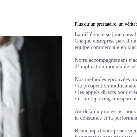
Plus qu’un prestataire, un véri
La différence se joue dans l’
Chaque entreprise part d’un 
équipe commerciale en place,
Notre accompagnement s’ada
d’implication modulable sel
Nos méthodes éprouvées inc
• la prospection multicanale 
• les appels directs pour cré
• et un reporting transparent
Au-delà du processus, nous 
la constance et la performa
Beaucoup d’entreprises vien
fragmentées sans résultats.