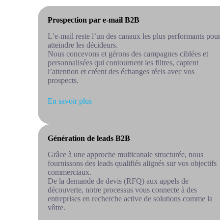
Prospection par e-mail B2B
L’e-mail reste l’un des canaux les plus performants pou
atteindre les décideurs.
Nous concevons et gérons des campagnes ciblées et
personnalisées qui contournent les filtres, captent
l’attention et créent des échanges réels avec vos
prospects.
En savoir plus
Génération de leads B2B
Grâce à une approche multicanale structurée, nous
fournissons des leads qualifiés alignés sur vos objectifs
commerciaux.
De la demande de devis (RFQ) aux appels de
découverte, notre processus vous connecte à des
entreprises en recherche active de solutions comme la
vôtre.