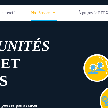
ommercial
Nos Services
À propos de REE
UNITÉS
 ET
S
e pouvez pas avancer