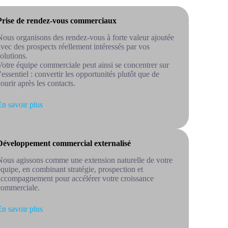
Prise de rendez-vous commerciaux
Nous organisons des rendez-vous à forte valeur ajoutée
avec des prospects réellement intéressés par vos
solutions.
Votre équipe commerciale peut ainsi se concentrer sur
l’essentiel : convertir les opportunités plutôt que de
courir après les contacts.
En savoir plus
Développement commercial externalisé
Nous agissons comme une extension naturelle de votre
équipe, en combinant stratégie, prospection et
accompagnement pour accélérer votre croissance
commerciale.
En savoir plus